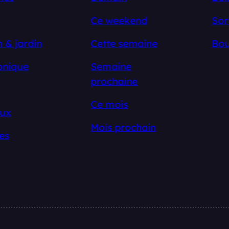
Ce weekend
Sor
 & jardin
Cette semaine
Bou
onique
Semaine
prochaine
Ce mois
ux
Mois prochain
es