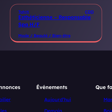
Tahiti
CDD
Esthéticienne – Responsable
Spa H/F
Mode / Beauté / Bien-être
annonces
Événements
Que fa
ilier
Aujourd’hui
Ma
les
Demain
Boi