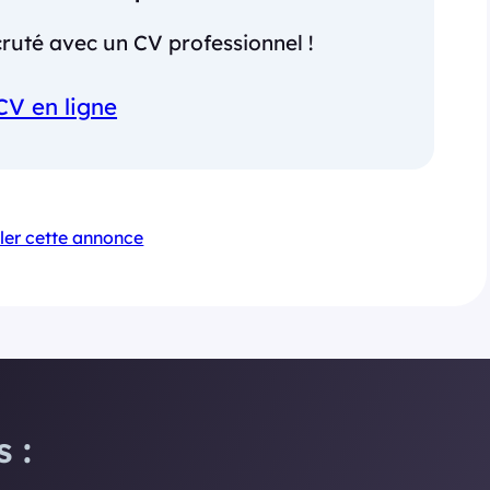
ruté avec un CV professionnel !
CV en ligne
ler cette annonce
 :