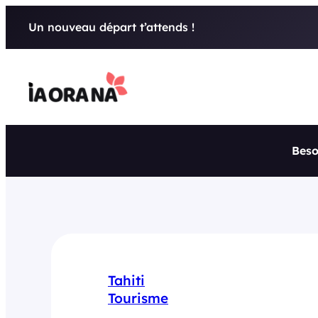
Aller
Un nouveau départ t’attends !
au
contenu
Beso
Tahiti
Tourisme