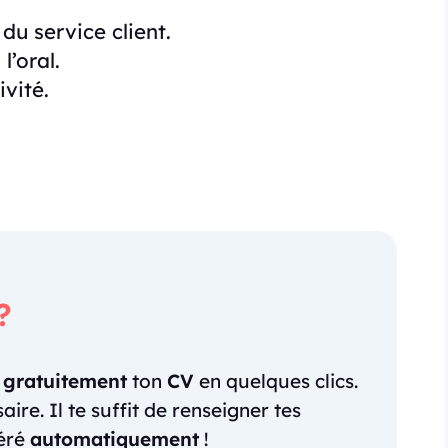
du service client.
l’oral.
ivité.
?
r
gratuitement
ton
CV
en quelques clics.
re. Il te suffit de renseigner tes
néré
automatiquement
!