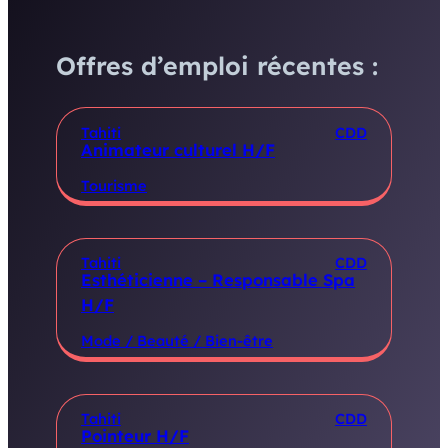
Offres d’emploi récentes :
Tahiti
CDD
Animateur culturel H/F
Tourisme
Tahiti
CDD
Esthéticienne – Responsable Spa
H/F
Mode / Beauté / Bien-être
Tahiti
CDD
Pointeur H/F