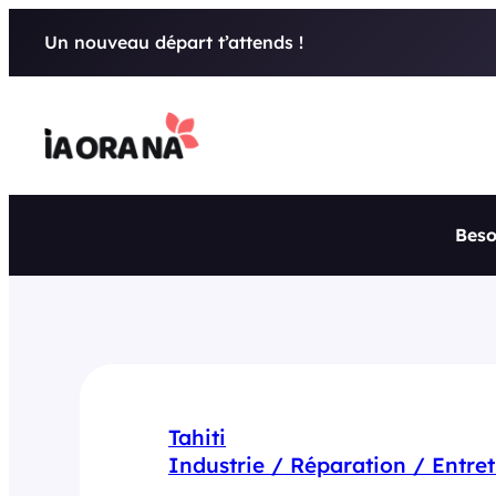
Aller
Un nouveau départ t’attends !
au
contenu
Beso
Tahiti
Industrie / Réparation / Entret