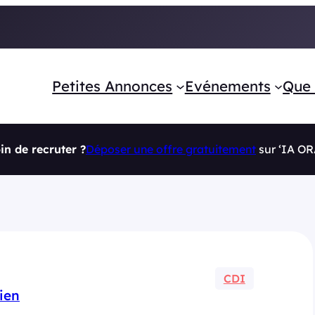
Petites Annonces
Evénements
Que 
in de recruter ?
Déposer une offre gratuitement
sur ‘IA O
CDI
ien