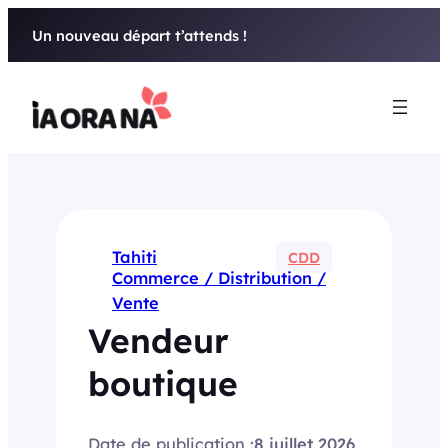
Aller
Un nouveau départ t’attends !
au
contenu
Tahiti
CDD
Commerce / Distribution /
Vente
Vendeur
boutique
Date de publication :
8 juillet 2026