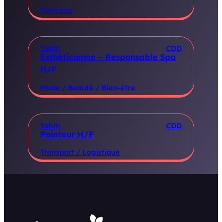
Tourisme
Tahiti
CDD
Esthéticienne – Responsable Spa
H/F
Mode / Beauté / Bien-être
Tahiti
CDD
Pointeur H/F
Transport / Logistique