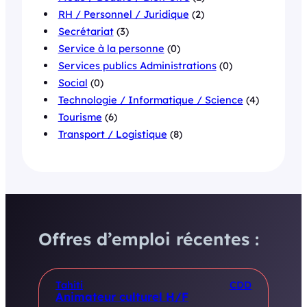
RH / Personnel / Juridique
(2)
Secrétariat
(3)
Service à la personne
(0)
Services publics Administrations
(0)
Social
(0)
Technologie / Informatique / Science
(4)
Tourisme
(6)
Transport / Logistique
(8)
Offres d’emploi récentes :
Tahiti
CDD
Animateur culturel H/F