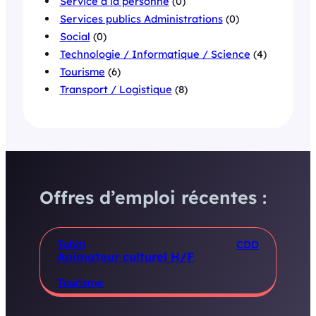
Service à la personne
(0)
Services publics Administrations
(0)
Social
(0)
Technologie / Informatique / Science
(4)
Tourisme
(6)
Transport / Logistique
(8)
Offres d’emploi récentes :
Tahiti
CDD
Animateur culturel H/F
Tourisme