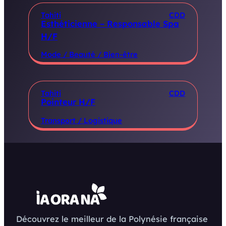
Tahiti
CDD
Esthéticienne – Responsable Spa
H/F
Mode / Beauté / Bien-être
Tahiti
CDD
Pointeur H/F
Transport / Logistique
Découvrez le meilleur de la Polynésie française