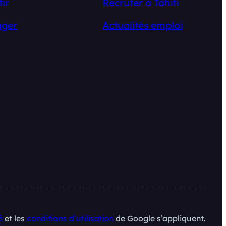
tir
Recruter à Tahiti
ger
Actualités emploi
é
et les
conditions d’utilisation
de Google s’appliquent.