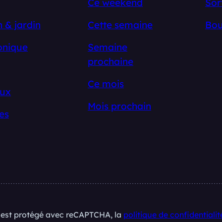
Ce weekend
Sor
 & jardin
Cette semaine
Bou
onique
Semaine
prochaine
Ce mois
ux
Mois prochain
es
e est protégé avec reCAPTCHA, la
politique de confidentialit