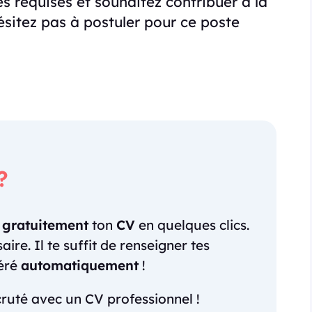
 requises et souhaitez contribuer à la
ésitez pas à postuler pour ce poste
?
r
gratuitement
ton
CV
en quelques clics.
re. Il te suffit de renseigner tes
néré
automatiquement
!
ruté avec un CV professionnel !