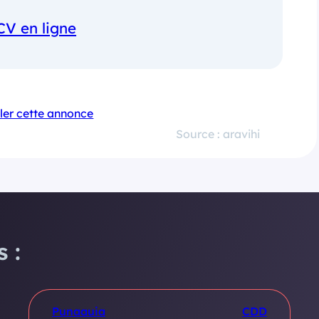
CV en ligne
ler cette annonce
Source : aravihi
 :
Punaauia
CDD