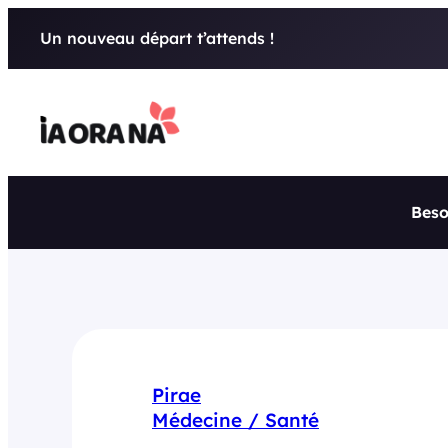
Aller
Un nouveau départ t’attends !
au
contenu
Beso
Pirae
Médecine / Santé