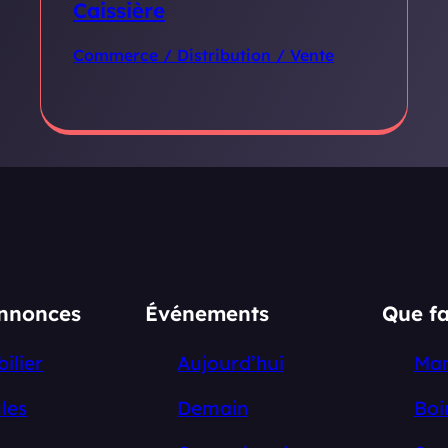
Caissière
Commerce / Distribution / Vente
annonces
Événements
Que fa
ilier
Aujourd’hui
Ma
les
Demain
Boi