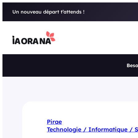
Aller
Un nouveau départ t’attends !
au
contenu
Beso
Pirae
Technologie / Informatique / 