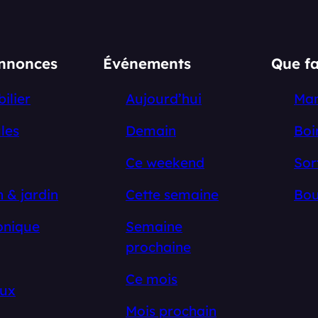
annonces
Événements
Que fa
ilier
Aujourd’hui
Ma
les
Demain
Boi
Ce weekend
Sor
 & jardin
Cette semaine
Bou
onique
Semaine
prochaine
Ce mois
ux
Mois prochain