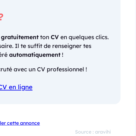
?
r
gratuitement
ton
CV
en quelques clics.
re. Il te suffit de renseigner tes
néré
automatiquement
!
ruté avec un CV professionnel !
CV en ligne
ler cette annonce
Source : aravihi