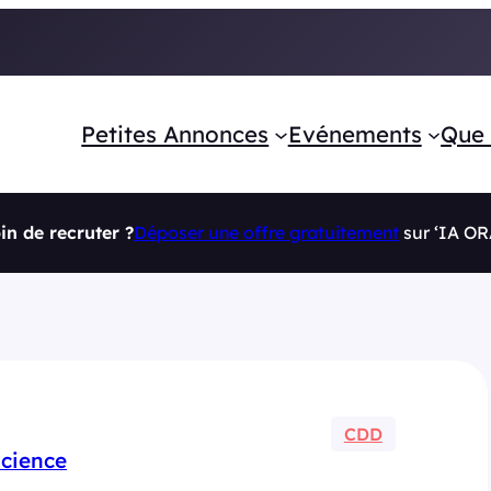
Petites Annonces
Evénements
Que 
in de recruter ?
Déposer une offre gratuitement
sur ‘IA O
CDD
Science