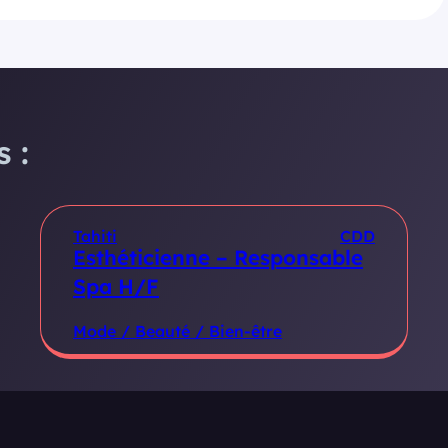
 :
Tahiti
CDD
Esthéticienne – Responsable
Spa H/F
Mode / Beauté / Bien-être