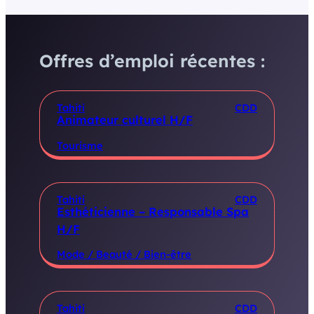
Offres d’emploi récentes :
Tahiti
CDD
Animateur culturel H/F
Tourisme
Tahiti
CDD
Esthéticienne – Responsable Spa
H/F
Mode / Beauté / Bien-être
Tahiti
CDD