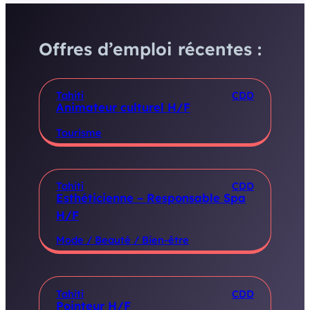
Offres d’emploi récentes :
Tahiti
CDD
Animateur culturel H/F
Tourisme
Tahiti
CDD
Esthéticienne – Responsable Spa
H/F
Mode / Beauté / Bien-être
Tahiti
CDD
Pointeur H/F