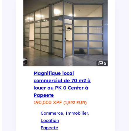
5
Magnifique local
commercial de 70 m2 à
louer au PK 0 Center à
Papeete
190,000 XPF
(1,592 EUR)
Commerce
, 
Immobilier
, 
Location
Papeete