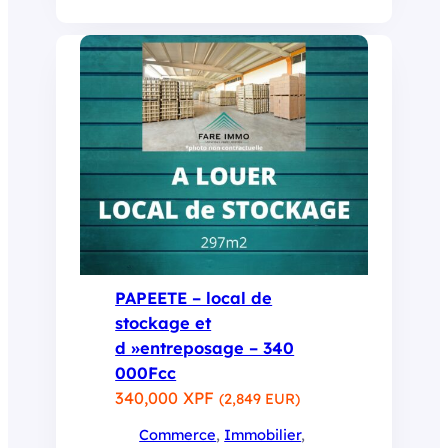
PAPEETE – local de
stockage et
d »entreposage – 340
000Fcc
340,000 XPF
(2,849 EUR)
Commerce
, 
Immobilier
, 