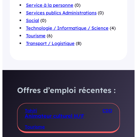
Service à la personne
(0)
Services publics Administrations
(0)
Social
(0)
Technologie / Informatique / Science
(4)
Tourisme
(6)
Transport / Logistique
(8)
Offres d’emploi récentes :
Tahiti
CDD
Animateur culturel H/F
Tourisme