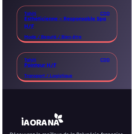
Tahiti
CDD
Esthéticienne – Responsable Spa
H/F
Mode / Beauté / Bien-être
Tahiti
CDD
Pointeur H/F
Transport / Logistique