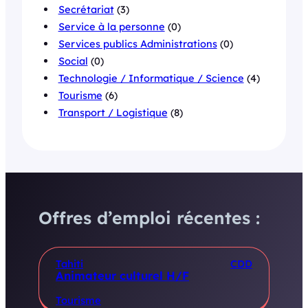
Secrétariat
(3)
Service à la personne
(0)
Services publics Administrations
(0)
Social
(0)
Technologie / Informatique / Science
(4)
Tourisme
(6)
Transport / Logistique
(8)
Offres d’emploi récentes :
Tahiti
CDD
Animateur culturel H/F
Tourisme