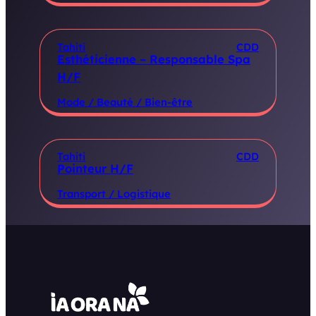
Tahiti
CDD
Esthéticienne – Responsable Spa
H/F
Mode / Beauté / Bien-être
Tahiti
CDD
Pointeur H/F
Transport / Logistique