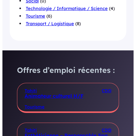
Social
(0)
Technologie / Informatique / Science
(4)
Tourisme
(6)
Transport / Logistique
(8)
Offres d’emploi récentes :
Tahiti
CDD
Animateur culturel H/F
Tourisme
Tahiti
CDD
Esthéticienne – Responsable Spa