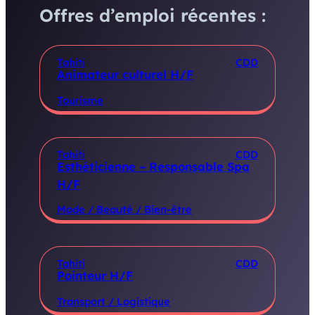
Offres d’emploi récentes :
Tahiti
CDD
Animateur culturel H/F
Tourisme
Tahiti
CDD
Esthéticienne – Responsable Spa
H/F
Mode / Beauté / Bien-être
Tahiti
CDD
Pointeur H/F
Transport / Logistique