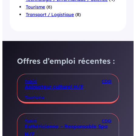
Tourisme
(6)
Transport / Logistique
(8)
Offres d’emploi récentes :
Tahiti
CDD
Animateur culturel H/F
Tourisme
Tahiti
CDD
Esthéticienne – Responsable Spa
H/F