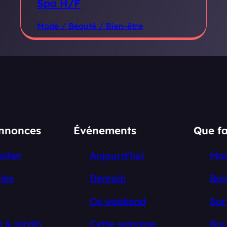
Spa H/F
Mode / Beauté / Bien-être
annonces
Événements
Que fa
ilier
Aujourd’hui
Ma
les
Demain
Boi
Ce weekend
Sor
 & jardin
Cette semaine
Bou