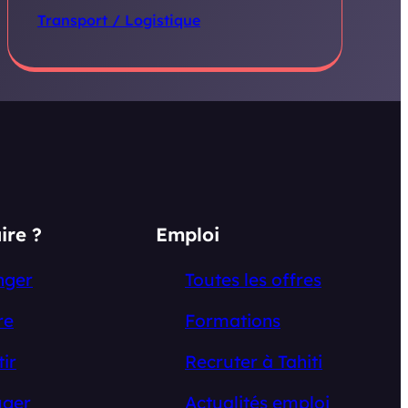
Transport / Logistique
ire ?
Emploi
nger
Toutes les offres
re
Formations
tir
Recruter à Tahiti
ger
Actualités emploi