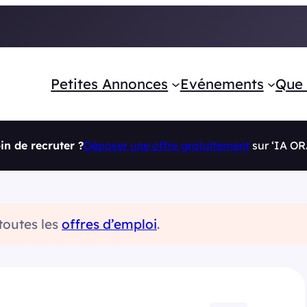
Petites Annonces
Evénements
Que 
in de recruter ?
Déposer une offre gratuitement
sur ‘IA O
 toutes les
offres d’emploi
.