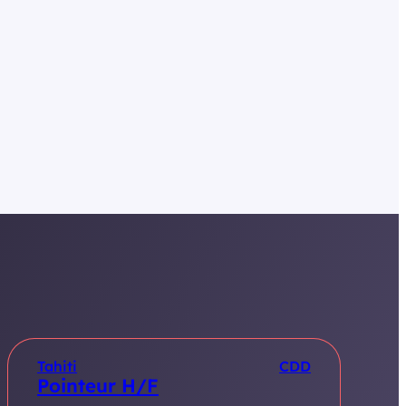
Tahiti
CDD
Pointeur H/F