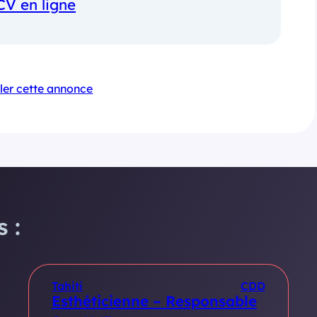
CV en ligne
ler cette annonce
 :
Tahiti
CDD
Esthéticienne – Responsable