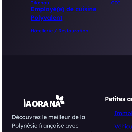
Tikehau
CDI
Employé(e) de cuisine
Polyvalent
Hôtellerie / Restauration
Petites 
Immob
Découvrez le meilleur de la
Polynésie française avec
Véhicu