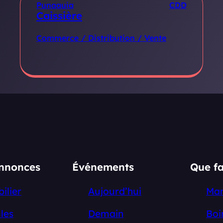
Punaauia
CDD
Caissière
Commerce / Distribution / Vente
annonces
Événements
Que fa
ilier
Aujourd’hui
Ma
les
Demain
Boi