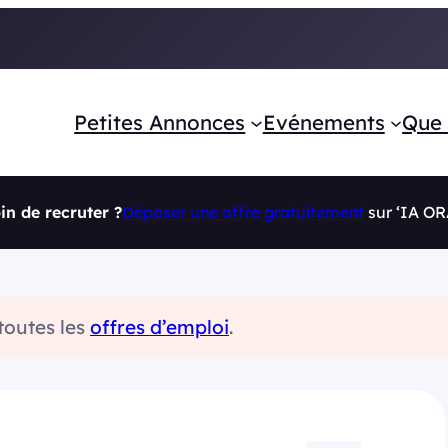
Petites Annonces
Evénements
Que 
in de recruter ?
Déposer une offre gratuitement
sur ‘IA O
 toutes les
offres d’emploi
.