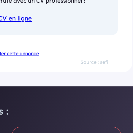
ruté avec un CV professionnel !
CV en ligne
ler cette annonce
Source : sefi
 :