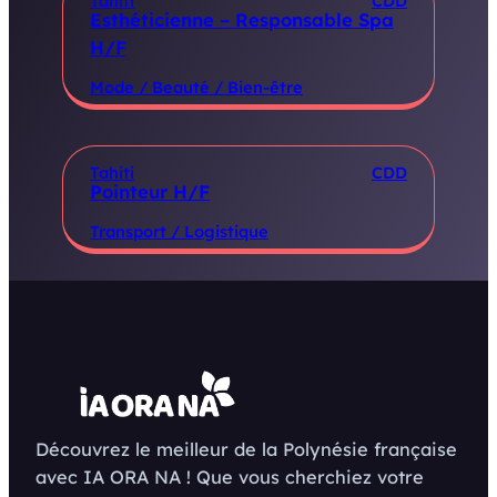
Tahiti
CDD
Esthéticienne – Responsable Spa
H/F
Mode / Beauté / Bien-être
Tahiti
CDD
Pointeur H/F
Transport / Logistique
Découvrez le meilleur de la Polynésie française
avec IA ORA NA ! Que vous cherchiez votre