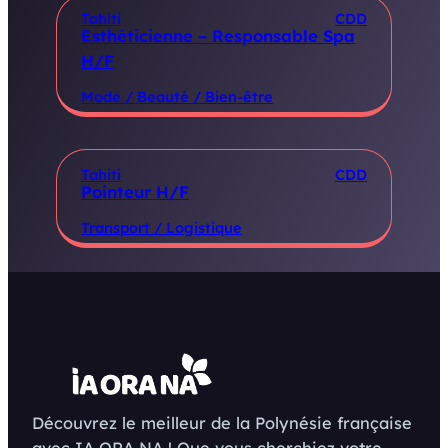
Tahiti
CDD
Esthéticienne – Responsable Spa
H/F
Mode / Beauté / Bien-être
Tahiti
CDD
Pointeur H/F
Transport / Logistique
Découvrez le meilleur de la Polynésie française