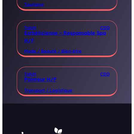
Tourisme
Tahiti
CDD
Esthéticienne – Responsable Spa
H/F
Mode / Beauté / Bien-être
Tahiti
CDD
Pointeur H/F
Transport / Logistique