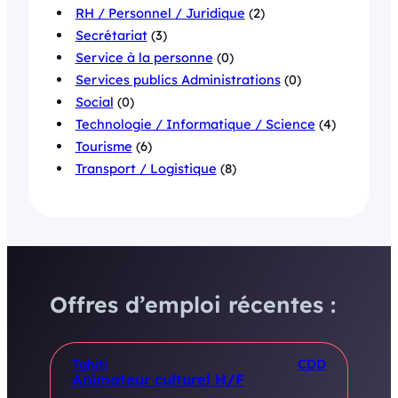
RH / Personnel / Juridique
(2)
Secrétariat
(3)
Service à la personne
(0)
Services publics Administrations
(0)
Social
(0)
Technologie / Informatique / Science
(4)
Tourisme
(6)
Transport / Logistique
(8)
Offres d’emploi récentes :
Tahiti
CDD
Animateur culturel H/F