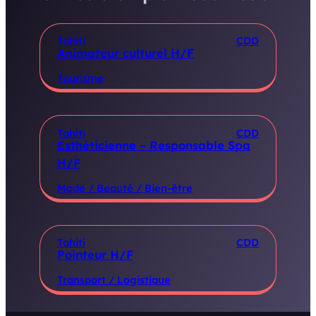
Tahiti
CDD
Animateur culturel H/F
Tourisme
Tahiti
CDD
Esthéticienne – Responsable Spa
H/F
Mode / Beauté / Bien-être
Tahiti
CDD
Pointeur H/F
Transport / Logistique