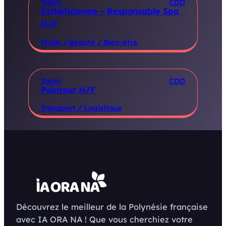
Tahiti
CDD
Esthéticienne – Responsable Spa
H/F
Mode / Beauté / Bien-être
Tahiti
CDD
Pointeur H/F
Transport / Logistique
Découvrez le meilleur de la Polynésie française
avec IA ORA NA ! Que vous cherchiez votre