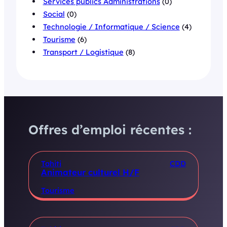
Services publics Administrations
(0)
Social
(0)
Technologie / Informatique / Science
(4)
Tourisme
(6)
Transport / Logistique
(8)
Offres d’emploi récentes :
Tahiti
CDD
Animateur culturel H/F
Tourisme