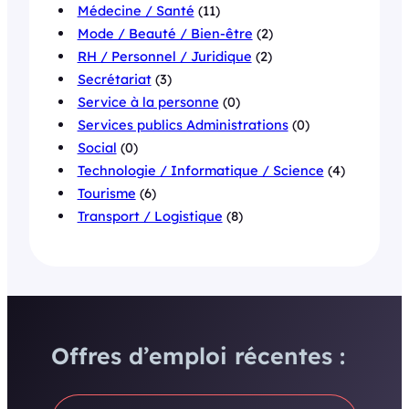
Médecine / Santé
(11)
Mode / Beauté / Bien-être
(2)
RH / Personnel / Juridique
(2)
Secrétariat
(3)
Service à la personne
(0)
Services publics Administrations
(0)
Social
(0)
Technologie / Informatique / Science
(4)
Tourisme
(6)
Transport / Logistique
(8)
Offres d’emploi récentes :