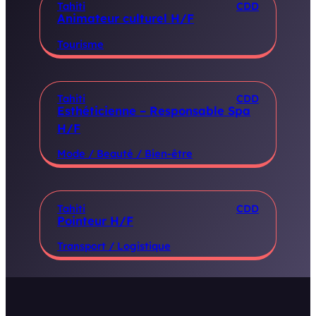
Tahiti
CDD
Animateur culturel H/F
Tourisme
Tahiti
CDD
Esthéticienne – Responsable Spa
H/F
Mode / Beauté / Bien-être
Tahiti
CDD
Pointeur H/F
Transport / Logistique