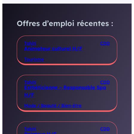
Offres d’emploi récentes :
Tahiti
CDD
Animateur culturel H/F
Tourisme
Tahiti
CDD
Esthéticienne – Responsable Spa
H/F
Mode / Beauté / Bien-être
Tahiti
CDD
Pointeur H/F