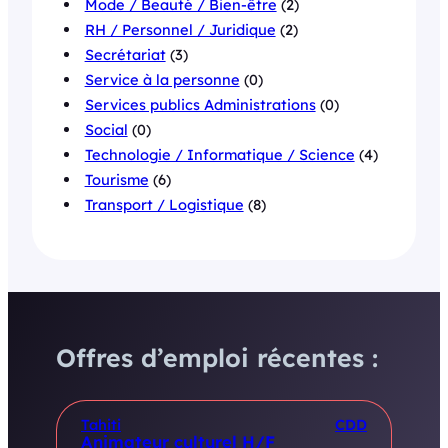
Mode / Beauté / Bien-être
(2)
RH / Personnel / Juridique
(2)
Secrétariat
(3)
Service à la personne
(0)
Services publics Administrations
(0)
Social
(0)
Technologie / Informatique / Science
(4)
Tourisme
(6)
Transport / Logistique
(8)
Offres d’emploi récentes :
Tahiti
CDD
Animateur culturel H/F