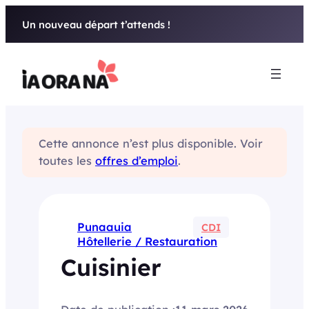
Aller
Un nouveau départ t’attends !
au
contenu
Cette annonce n’est plus disponible. Voir
toutes les
offres d’emploi
.
Punaauia
CDI
Hôtellerie / Restauration
Cuisinier