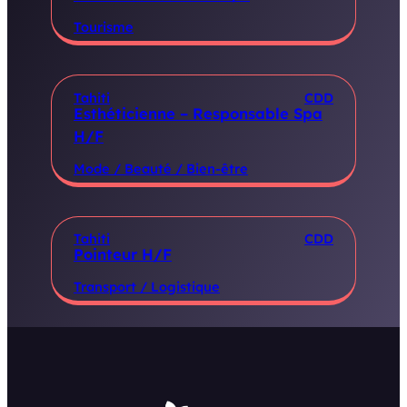
Tourisme
Tahiti
CDD
Esthéticienne – Responsable Spa
H/F
Mode / Beauté / Bien-être
Tahiti
CDD
Pointeur H/F
Transport / Logistique