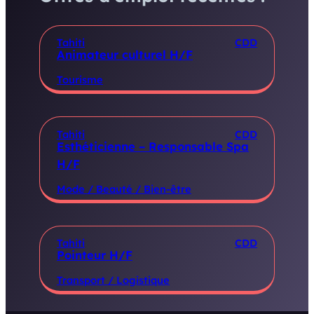
Tahiti
CDD
Animateur culturel H/F
Tourisme
Tahiti
CDD
Esthéticienne – Responsable Spa
H/F
Mode / Beauté / Bien-être
Tahiti
CDD
Pointeur H/F
Transport / Logistique