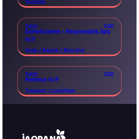
Tourisme
Tahiti
CDD
Esthéticienne – Responsable Spa
H/F
Mode / Beauté / Bien-être
Tahiti
CDD
Pointeur H/F
Transport / Logistique