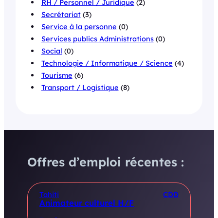
RH / Personnel / Juridique
(2)
Secrétariat
(3)
Service à la personne
(0)
Services publics Administrations
(0)
Social
(0)
Technologie / Informatique / Science
(4)
Tourisme
(6)
Transport / Logistique
(8)
Offres d’emploi récentes :
Tahiti
CDD
Animateur culturel H/F