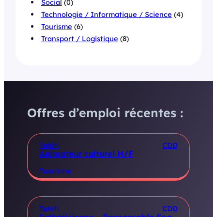
Social
(0)
Technologie / Informatique / Science
(4)
Tourisme
(6)
Transport / Logistique
(8)
Offres d’emploi récentes :
Tahiti
CDD
Animateur culturel H/F
Tourisme
Tahiti
CDD
Esthéticienne – Responsable Spa