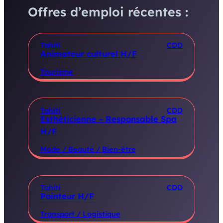
Offres d’emploi récentes :
Tahiti
CDD
Animateur culturel H/F
Tourisme
Tahiti
CDD
Esthéticienne – Responsable Spa
H/F
Mode / Beauté / Bien-être
Tahiti
CDD
Pointeur H/F
Transport / Logistique