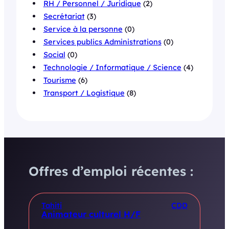
RH / Personnel / Juridique
(2)
Secrétariat
(3)
Service à la personne
(0)
Services publics Administrations
(0)
Social
(0)
Technologie / Informatique / Science
(4)
Tourisme
(6)
Transport / Logistique
(8)
Offres d’emploi récentes :
Tahiti
CDD
Animateur culturel H/F