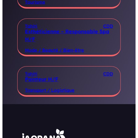
Tourisme
Tahiti
CDD
Esthéticienne – Responsable Spa
H/F
Mode / Beauté / Bien-être
Tahiti
CDD
Pointeur H/F
Transport / Logistique