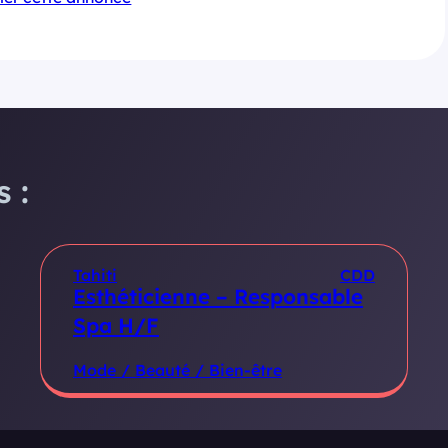
 :
Tahiti
CDD
Esthéticienne – Responsable
Spa H/F
Mode / Beauté / Bien-être