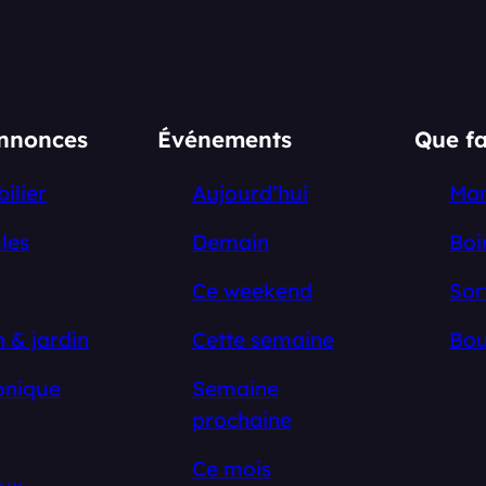
annonces
Événements
Que fa
ilier
Aujourd’hui
Ma
les
Demain
Boi
Ce weekend
Sor
 & jardin
Cette semaine
Bou
onique
Semaine
prochaine
Ce mois
ux