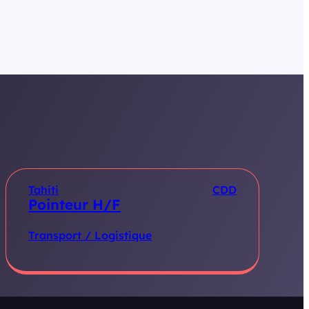
Tahiti
CDD
Pointeur H/F
Transport / Logistique