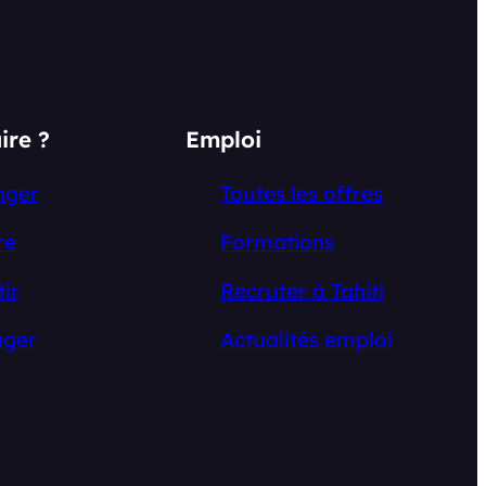
ire ?
Emploi
nger
Toutes les offres
re
Formations
tir
Recruter à Tahiti
ger
Actualités emploi