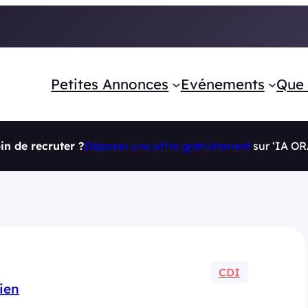
Petites Annonces
Evénements
Que 
in de recruter ?
Déposer une offre gratuitement
sur ‘IA O
CDI
ien