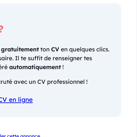
?
r
gratuitement
ton
CV
en quelques clics.
re. Il te suffit de renseigner tes
néré
automatiquement
!
ruté avec un CV professionnel !
CV en ligne
ler cette annonce