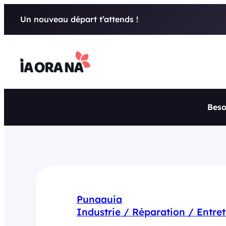
Aller
Un nouveau départ t’attends !
au
contenu
Beso
Punaauia
Industrie / Réparation / Entret