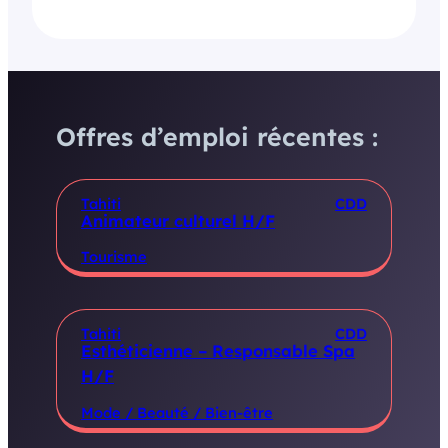
Offres d’emploi récentes :
Tahiti
CDD
Animateur culturel H/F
Tourisme
Tahiti
CDD
Esthéticienne – Responsable Spa
H/F
Mode / Beauté / Bien-être