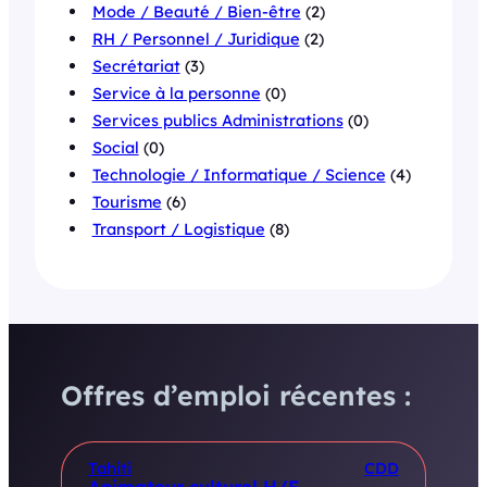
Mode / Beauté / Bien-être
(2)
RH / Personnel / Juridique
(2)
Secrétariat
(3)
Service à la personne
(0)
Services publics Administrations
(0)
Social
(0)
Technologie / Informatique / Science
(4)
Tourisme
(6)
Transport / Logistique
(8)
Offres d’emploi récentes :
Tahiti
CDD
Animateur culturel H/F