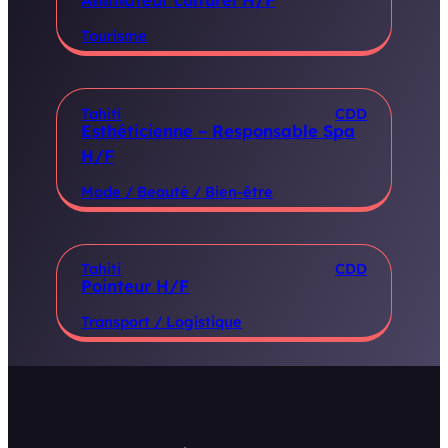
Tourisme
Tahiti
CDD
Esthéticienne – Responsable Spa
H/F
Mode / Beauté / Bien-être
Tahiti
CDD
Pointeur H/F
Transport / Logistique