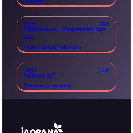
Tourisme
Tahiti
CDD
Esthéticienne – Responsable Spa
H/F
Mode / Beauté / Bien-être
Tahiti
CDD
Pointeur H/F
Transport / Logistique