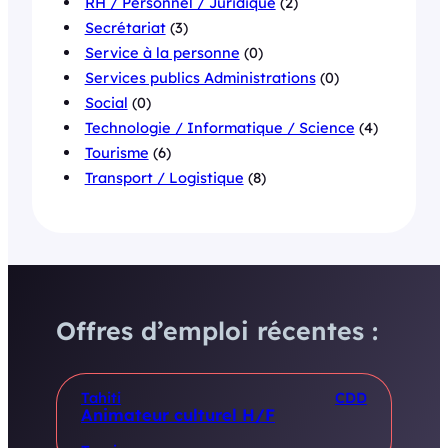
RH / Personnel / Juridique
(2)
Secrétariat
(3)
Service à la personne
(0)
Services publics Administrations
(0)
Social
(0)
Technologie / Informatique / Science
(4)
Tourisme
(6)
Transport / Logistique
(8)
Offres d’emploi récentes :
Tahiti
CDD
Animateur culturel H/F