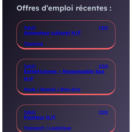
Offres d’emploi récentes :
Tahiti
CDD
Animateur culturel H/F
Tourisme
Tahiti
CDD
Esthéticienne – Responsable Spa
H/F
Mode / Beauté / Bien-être
Tahiti
CDD
Pointeur H/F
Transport / Logistique