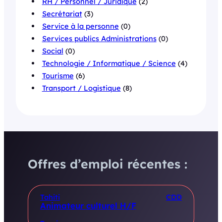
RH / Personnel / Juridique
(2)
Secrétariat
(3)
Service à la personne
(0)
Services publics Administrations
(0)
Social
(0)
Technologie / Informatique / Science
(4)
Tourisme
(6)
Transport / Logistique
(8)
Offres d’emploi récentes :
Tahiti
CDD
Animateur culturel H/F