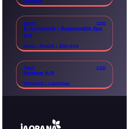
Tourisme
Tahiti
CDD
Esthéticienne – Responsable Spa
H/F
Mode / Beauté / Bien-être
Tahiti
CDD
Pointeur H/F
Transport / Logistique