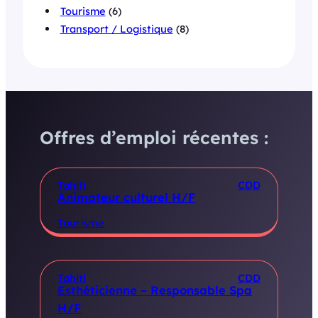
Tourisme
(6)
Transport / Logistique
(8)
Offres d’emploi récentes :
Tahiti
CDD
Animateur culturel H/F
Tourisme
Tahiti
CDD
Esthéticienne – Responsable Spa
H/F