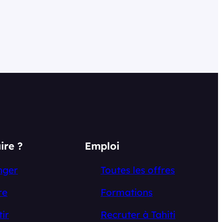
ire ?
Emploi
nger
Toutes les offres
re
Formations
tir
Recruter à Tahiti