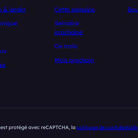
 & jardin
Cette semaine
Bou
onique
Semaine
prochaine
Ce mois
ux
Mois prochain
es
e est protégé avec reCAPTCHA, la
politique de confidentialit