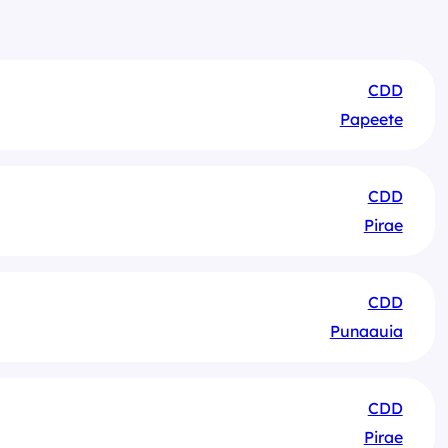
CDD
Papeete
CDD
Pirae
CDD
Punaauia
CDD
Pirae