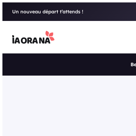
Aller
Un nouveau départ t’attends !
au
contenu
Be