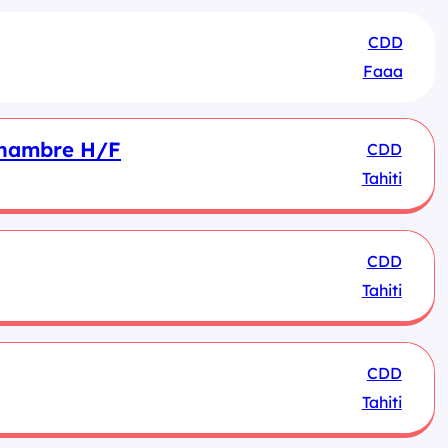
CDD
Faaa
chambre H/F
CDD
Tahiti
CDD
Tahiti
CDD
Tahiti