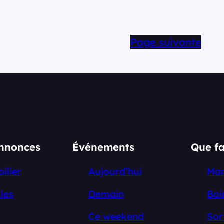
Page suivante
annonces
Événements
Que fa
ilier
Aujourd’hui
Ma
les
Demain
Boi
Ce weekend
Sor