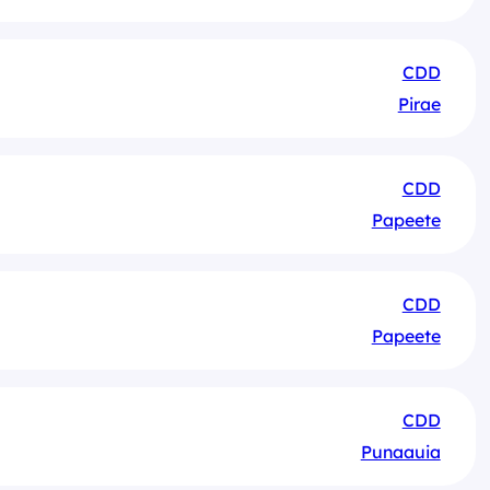
CDD
Pirae
CDD
Papeete
CDD
Papeete
CDD
Punaauia