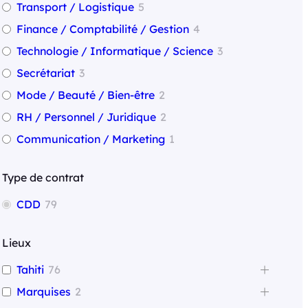
Transport / Logistique
5
Finance / Comptabilité / Gestion
4
Technologie / Informatique / Science
3
Secrétariat
3
Mode / Beauté / Bien-être
2
RH / Personnel / Juridique
2
Communication / Marketing
1
Type de contrat
CDD
79
Lieux
Tahiti
76
Marquises
2