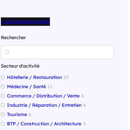
< voir toutes les offres
Rechercher
R
e
c
Secteur d'activité
h
Hôtellerie / Restauration
25
e
Médecine / Santé
11
r
Commerce / Distribution / Vente
6
c
Industrie / Réparation / Entretien
6
h
Tourisme
6
e
BTP / Construction / Architecture
5
r